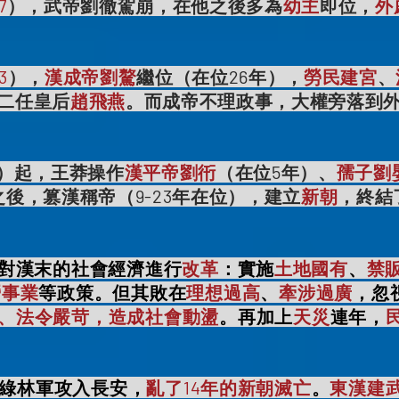
7
），武帝劉徹駕崩，在他之後多為
幼主
即位，
外
3
），
漢成帝
劉驁
繼位（在位26年），
勞民建宮
、
二任皇后
趙飛燕
。而成帝不理政事，大權旁落到
）起，王莽操作
漢平帝劉衎
（在位5年）、
孺子劉
之後，篡漢稱帝（9-23年在位），建立
新朝
，終結
對漢末的社會經濟進行
改革
：實施
土地國有
、
禁
營事業
等政策。但其敗在
理想過高
、
牽涉過廣
，忽
、法令嚴苛，造成社會動盪
。再加上
天災
連年，
綠林軍攻入長安，
亂了14年的新朝滅亡
。
東漢建