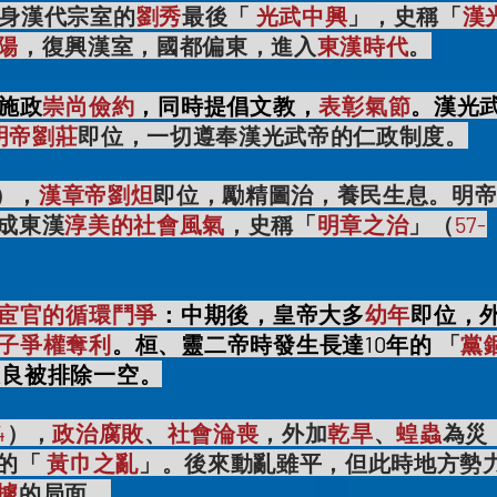
身漢代宗室的
劉秀
最後「
光武中興
」，史稱「
漢
陽
，復興漢室，國都偏東，進入
東漢時代
。
施政
崇尚儉約
，同時提倡文教，
表彰氣節
。漢光
明帝
劉莊
即位，一切遵奉漢光武帝的仁政制度。
），
漢章帝
劉炟
即位，勵精圖治，養民生息。明
成東漢
淳美的社會風氣
，史稱
「
明章之治
」（
57-
宦官的循環鬥爭
：中期後，皇帝大多
幼年
即位，
子爭權奪利
。桓、靈二帝時發生長達10年的
「
黨
忠良被排除一空。
4
），
政治腐敗
、
社會淪喪
，外加
乾旱
、
蝗蟲
為災
的「
黃巾之亂
」。後來動亂雖平，但此時地方勢
據
的局面。