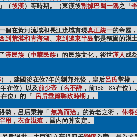
」（
後漢
）等時期。（東漢後
割據巴蜀一隅
之「
一個在黃河流域和長江流域實現
真正統一
的帝國
西到荒漠和青海湖
、
東到遼東半島
都是穩固的漢
了
漢民族
（
中華民族
）的民族文化，後世
漢人
成
5
），建國後在位7年的劉邦死後，皇后
呂氏
掌權，
8年
在位）以及
前少帝
（
名不詳
，前188-184
在位）
年
在位）的「
呂后垂簾聽政時期
」。
得勢，呂后秉持「
無為而治
」的黃老之術，
休養
罕用
，
衣食滋殖
，國內尚算安定。
）呂后過世，大臣迎立高祖四子
劉恆
為帝，是為文