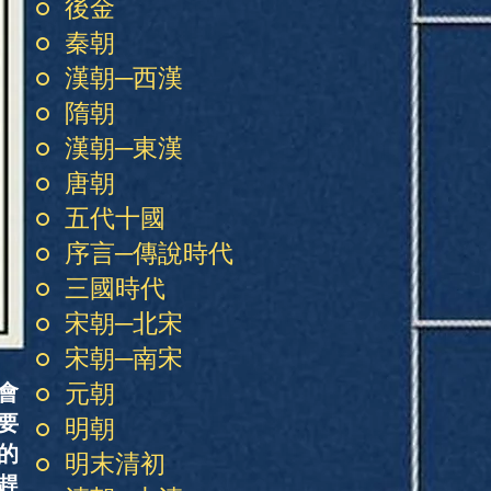
後金
秦朝
漢朝─西漢
隋朝
漢朝─東漢
唐朝
五代十國
序言─傳說時代
三國時代
宋朝─北宋
宋朝─南宋
元朝
會
要
明朝
的
明末清初
趕