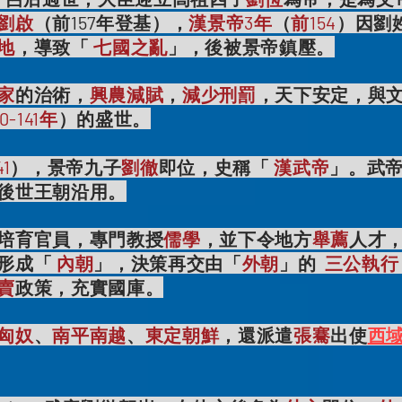
劉啟
（前157年登基），
漢景帝3年
（
前154
）因劉
地
，導致「
七國之亂
」，後被景帝鎮壓。
家
的治術，
興農減賦
，
減少刑罰
，天下安定，與
0-141年
）的盛世。
1
），景帝九子
劉徹
即位，史稱「
漢武帝
」。武
後世王朝沿用。
培育官員，專門教授
儒學
，並下令地方
舉薦
人才
形成「
內朝
」，決策再交由「
外朝
」的
三公執行
賣
政策，充實國庫。
匈奴
、
南平南越
、
東定朝鮮
，還派遣
張騫
出使
西