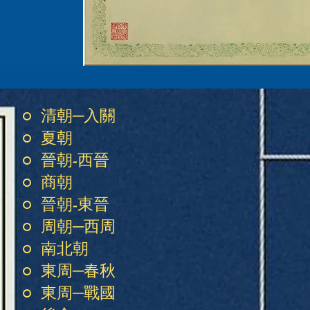
清朝─入關
夏朝
晉朝-西晉
商朝
晉朝-東晉
周朝─西周
南北朝
東周─春秋
東周─戰國