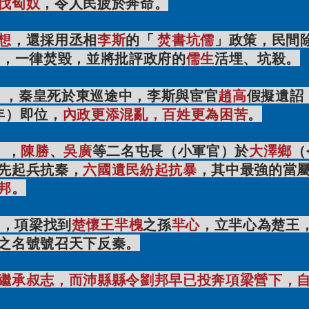
伐匈奴
，令人民疲於奔命。
想
，還採用丞相
李斯
的「
焚書坑儒
」政策，民間
籍，一律焚毀，並將批評政府的
儒生
活埋、坑殺。
），秦皇死於東巡途中，李斯與宦官
趙高
假擬遺詔
年）即位，
內政更添混亂，百姓更為困苦
。
），
陳勝
、
吳廣
等二名屯長（小軍官）於
大澤鄉
（
先起兵抗秦，
六國遺民紛起抗暴
，其中最強的當
邦
。
），項梁找到
楚懷王羋槐
之孫
羋心
，立羋心為楚王
之名號號召天下反秦。
繼承叔志，而沛縣縣令劉邦早已投奔項梁營下，