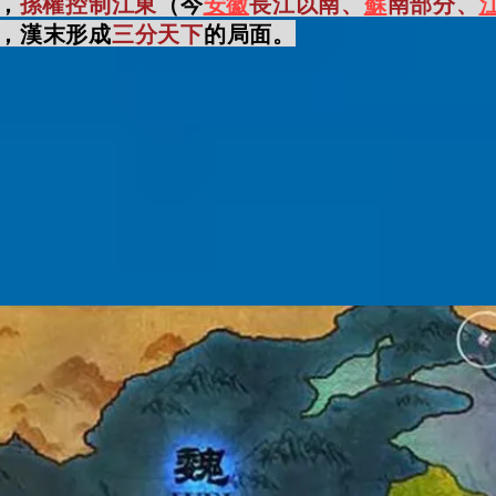
，
孫權控制江東
（
今
安徽
長江以南、
蘇
南部分、
，漢末形成
三分天下
的局面。