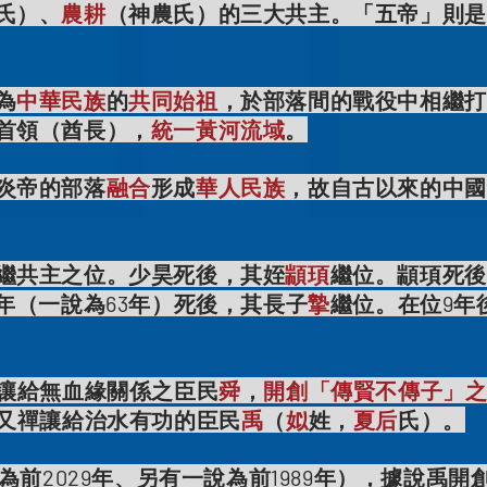
氏）、
農耕
（神農氏）的三大共主。「五帝」則是
為
中華民族
的
共同始祖
，於部落間的戰役中相繼打
首領（酋長），
統一黃河流域
。
炎帝的部落
融合
形成
華人民族
，故自古以來的中國
繼共主之位。少昊死後，其姪
顓頊
繼位。顓頊死後
6年（一說為63年）死後，其長子
摯
繼位。在位9年
禪讓給無血緣關係之臣民
舜
，
開創「傳賢不傳子」
，又禪讓給治水有功的臣民
禹
（
姒
姓，
夏后
氏）。
為前2029年、另有一說為前1989年），據說禹開