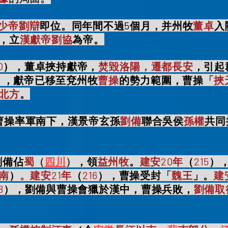
少帝劉辯
即位。同年間不過5個月，并州牧
董卓
入
，立
漢獻帝劉協
為帝。
0
），董卓挾持獻帝，
焚毀洛陽，遷都長安
，引起
），獻帝已移至兗州牧
曹操
的勢力範圍
，曹操
「
挾
北方
。
曹操率軍南下，漢景帝玄孫
劉備
聯合
吳侯
孫權
共同
劉備佔
蜀
（
四川
）
，領
益州牧
。
建安20年
（
215
）
南
）
。建安21年
（
216
），曹操受封
「
魏王
」。
建
8
），
劉備與曹操會獵於漢中
，曹操兵敗，
劉備取