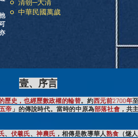
清朝─大清
中華民國萬歲
他
可
亦
壹、序言
的歷史，也經歷數政權的輪替
。約
西元前2700年
五帝
」的傳說時代。當時的中原為
部落社會
，共
氏
、
伏羲氏
、
神農氏
，相傳是教導華人
熟食
（燧人