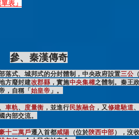
選單表」
參、秦漢傳奇
部落式、城邦式的分封體制，中央政府設置
三公
地方廢封建
改郡縣
，實施
中央集權
之體制。秦王
帝，自稱「
始皇帝
」。
、
車軌
、
度量衡
，並進行
民族融合
，又
修建馳道
國內部交流。
豪十二萬戶
遷入首都
咸陽
（位於
陝西
中部
）
，沒