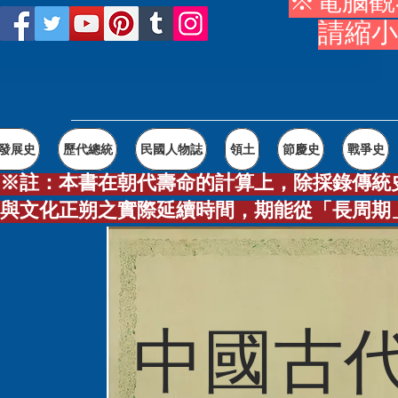
※電腦觀
請縮小
發展史
歷代總統
民國人物誌
領土
節慶史
戰爭史
※註：本書在朝代壽命的計算上，除採錄傳統
與文化正朔之實際延續時間，期能從「長周期
中國古