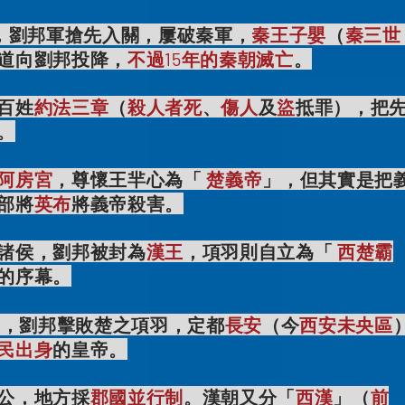
，
劉邦軍搶先入關
，屢破秦軍，
秦王子嬰
（
秦三世
道向劉邦投降，
不過15年的秦朝滅亡
。
百姓
約法三章
（
殺人者死
、
傷人
及
盜
抵罪），把
。
阿房宮
，尊懷王羋心為「
楚義帝
」，但其實是把
部將
英布
將義帝殺害。
諸侯，劉邦被封為
漢王
，項羽則自立為「
西楚霸
的序幕。
），
劉邦
擊敗楚之項羽，定都
長安
（今
西安未央區
民出身
的皇帝。
公，地方採
郡國並行制
。漢朝又分「
西漢
」（
前