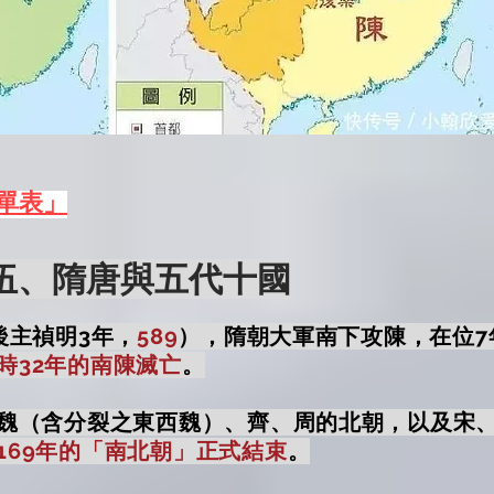
單表」
伍、隋唐與五代十國
後主禎明3年
，
589
），隋朝大軍南下攻陳，在位7
時32年的南陳滅亡
。
魏（含分裂之東西魏）、齊、周的北朝，以及宋
169年的
「南北朝」正式結束
。