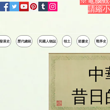
※電腦觀
請縮小
發展史
歷代總統
民國人物誌
領土
節慶史
戰爭史
中
昔日