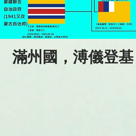
滿州國，溥儀登基