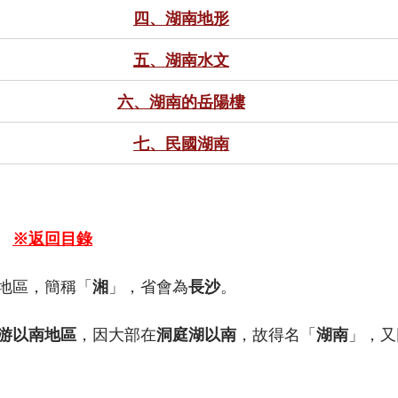
四、湖南地形
五、湖南水文
六、湖南的岳陽樓
七、民國湖南
　
※返回目錄
地區，簡稱「
湘
」，省會為
長沙
。
游以南地區
，因大部在
洞庭湖以南
，故
得名「
湖南
」，又