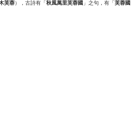
木芙蓉
），古詩有「
秋風萬里芙蓉國
」之句，有「
芙蓉國