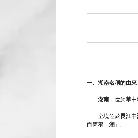
一、湖南名稱的由來
湖南
，位於
華中
全境位於
長江中
而簡稱「
湘
」。