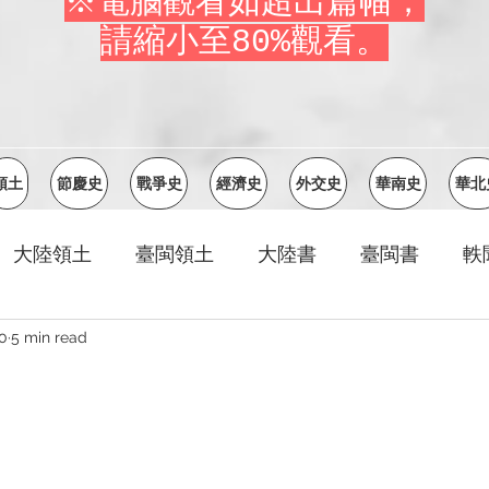
※電腦觀看如超出篇幅，
請縮小至80%觀看。
領土
節慶史
戰爭史
經濟史
外交史
華南史
華北
大陸領土
臺閩領土
大陸書
臺閩書
軼
0
5 min read
省
江西省
湖北省
湖南省
四川省
省
河北省
山東省
河南省
山西省