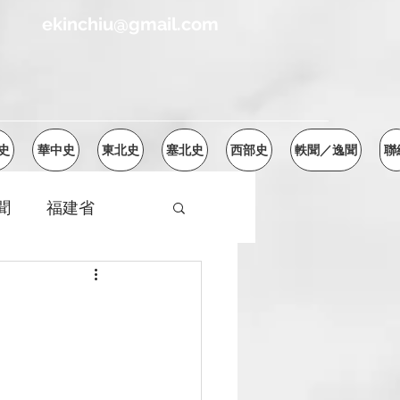
ekinchiu@gmail.com
史
華中史
東北史
塞北史
西部史
軼聞／逸聞
聯
聞
福建省
西康省
廣東省
陝西省
甘肅省