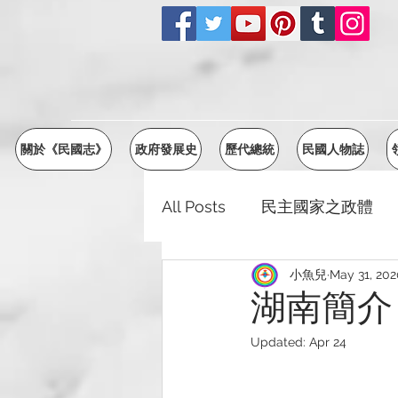
關於《民國志》
政府發展史
歷代總統
民國人物誌
All Posts
民主國家之政體
小魚兒
May 31, 202
江蘇省
浙江省
安徽
湖南簡介
Updated:
Apr 24
廣西省
雲南省
貴州