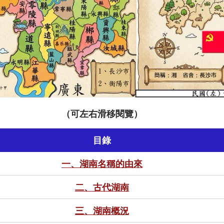
（可左右滑移閱覽）
目錄
一、湖南名稱的由來
二、古代湖南
三、湖南概況