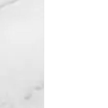
寧夏省
青海省
綏遠