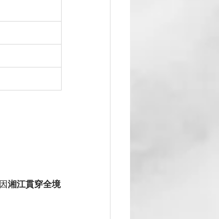
因
湘江貫穿全境