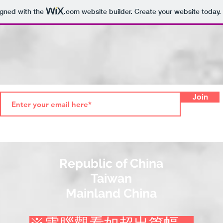
igned with the
.com
website builder. Create your website today.
Join
Republic of China
Taiwan
Mainland China