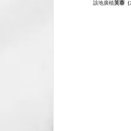
該地廣植
芙蓉（