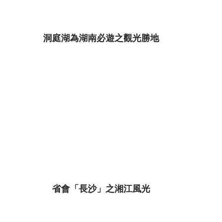
洞庭湖為湖南必遊之觀光勝地
省會「長沙」之湘江風光