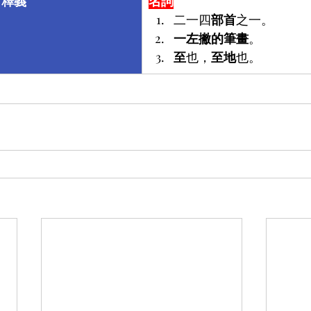
釋義
名詞
二一四
部首
之一。
一左撇的筆畫
。
至
也，
至地
也。