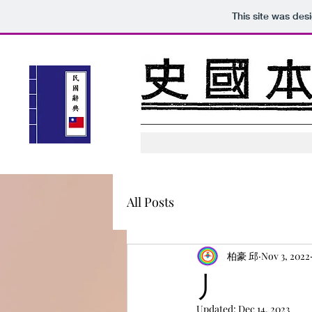
This site was des
All Posts
柏豪 邱
Nov 3, 2022
丿
Updated:
Dec 14, 2023