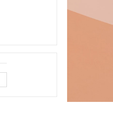
（２１畫）
「角」加21筆畫的所有字。