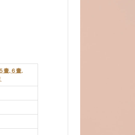
５畫
,
６畫
,
 
）