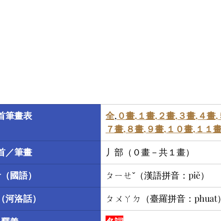
首筆畫表
全
,
０畫
,
１畫
,
２畫
,
３畫
,
４畫
,
７畫
,
８畫
,
９畫
,
１０畫
,
１１畫
首／筆畫
丿部（０畫－共１畫）
音（國語）
ㄆㄧㄝˇ（漢語拼音：piě）
（河洛話）
​ㄆㄨㄚㄉ（臺羅拼音：phuat